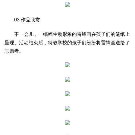
2017
2016
2015
2018
2019
关于我们
03 作品欣赏
杂志简介
杂志编委会
组织机构
联系我们
智慧中国动态
不一会儿，一幅幅生动形象的雷锋画在孩子们的笔纸上
智慧城市
呈现。活动结束后，特教学校的孩子们纷纷将雷锋画送给了
全景中国
智慧旅游
智慧教育
智慧医疗
智慧交通
志愿者。
智慧环保
智慧会客厅
县域经济
城乡建设
乡村振兴
康养
工作动态
康养思语
明星老人
项目介绍
县域经济
成果展示
政策发布
视频播报
工程案例
康养智库
合作伙伴