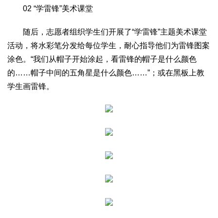
02 “学雷锋”美术课堂
生态
生态文明
能源资源
环境保护
地方生态
休闲旅游
随后，志愿者组织学生们开展了“学雷锋”主题美术课堂
活动，将水彩笔分发给每位学生，耐心指导他们为雷锋图案
视频
涂色。“我们从帽子开始涂起，看雷锋的帽子是什么颜色
访谈
动态
的……帽子中间的五角星是什么颜色……”；或在黑板上教
地方
学生画雷锋。
京
津
冀
晋
蒙
辽
吉
黑
沪
苏
浙
皖
闽
赣
鲁
豫
鄂
湘
粤
桂
琼
渝
川
黔
滇
藏
陕
甘
青
宁
新
港
澳
台
智库
智库建设
智库专家
智库战略
智库之声
信息
地方动态
地方强音
在线期刊