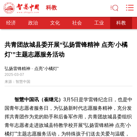
科教
经济
政治
文化
社会
工业
科教
共青团故城县委开展“弘扬雷锋精神 点亮‘小橘
灯’”主题志愿服务活动
经济
经济观察
产业纵横
区域经济
新锐视点
发展理念
弘扬雷锋精神 · 点亮“小橘灯”
2025-03-07
经济转型
供给侧改革
来源：
智慧中国
政治
深化改革
依法治国
司法公正
民主政治
观察思考
智慧中国讯（崔继元）
3月5日是学雷锋纪念日，也是中
网文推荐
国青年志愿者服务日，为弘扬新时代志愿服务精神，充分发
挥共青团作为党的助手和后备军作用，共青团故城县委组织
文化
青年志愿者走进故城县特教学校开展“弘扬雷锋精神 点亮‘小
中华文化
核心价值
文化产业
文化事业
艺术百家
橘灯’”主题志愿服务活动，为特殊孩子们送去关爱与温暖，