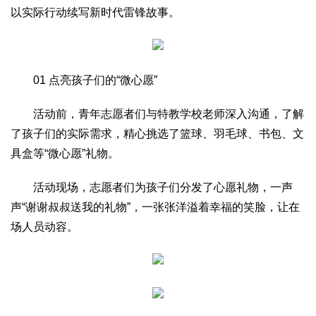
文化观察
智海钩沉
以实际行动续写新时代雷锋故事。
社会
社会治理
社会保障
城乡发展
民生建设
01 点亮孩子们的“微心愿”
工业
装备制造
智能制造
制造2025
大国工匠
活动前，青年志愿者们与特教学校老师深入沟通，了解
科教
了孩子们的实际需求，精心挑选了篮球、羽毛球、书包、文
科技观察
创新前沿
智慧教育
职业教育
具盒等“微心愿”礼物。
三农
活动现场，志愿者们为孩子们分发了心愿礼物，一声
智慧农业
智慧乡村
基层之声
声“谢谢叔叔送我的礼物”，一张张洋溢着幸福的笑脸，让在
场人员动容。
国防
国防建设
军民融合
兵器装备
军营风采
国际
中国与世界
国际视点
国际合作
他山之石