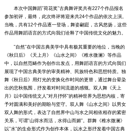
2017
2016
2015
2018
2019
本次中国舞蹈"荷花奖"古典舞评奖共有227个作品报名
参加初评，最终，此次终评将迎来共24个作品的依次上演。
关于我们
当晚，共有12个作品逐一登场，舞姿翩跹，古风悠扬，这些
杂志简介
杂志编委会
组织机构
联系我们
智慧中国动态
作品用舞蹈语言的方式向我们诠释了中国传统文化的魅力。
智慧城市
"自然"在中国古典美学中具有极其重要的地位，当晚的
全景中国
智慧旅游
智慧教育
智慧医疗
智慧交通
《秋日后》《天上月》《山水之间》《稚水微澜》等作品
智慧环保
智慧会客厅
县域经济
城乡建设
乡村振兴
中，以自然范畴作为创作出发点，用舞蹈语言的方式向我们
康养
展现了中国古典美学的审美精神、民族特色和思想特质。独
工作动态
康养思语
明星老人
项目介绍
县域经济
舞《秋日后》用灯光的变换化作时间的更替，通过舞台晕染
成果展示
政策发布
视频播报
工程案例
康养智库
出的悲秋氛围，抒发着对时间流逝的感慨。双人舞《天上
合作伙伴
月》以中国传统文人"对月抒怀"的精神世界为思想内核，寄
予对圆满和美好的期盼与坚守。双人舞《山水之间》以男女
双人舞的形式，表达了自然界中山与水之间相依相存的紧密
关系，可谓"山得水而活，水得山而媚"。群舞《稚水微澜》
以"水"的生命形式作为创作本体，以水之形抒发着中国古典