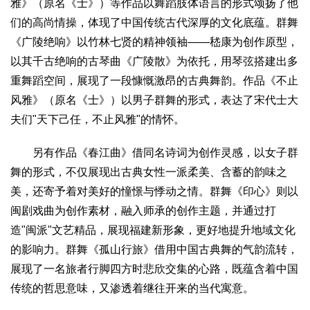
雅》（原名《士》）等作品以舞蹈肢体语言的形式颂扬了他
们的高尚情操，体现了中国传统古代深厚的文化底蕴。群舞
《广陵绝响》以竹林七贤的精神领袖——嵇康为创作原型，
以其千古绝响的古琴曲《广陵散》为依托，用琴弦搭建出多
重舞蹈空间，展现了一段慷慨激昂的古典舞韵。作品《不止
风雅》（原名《士》）以男子群舞的形式，表达了宋代士大
夫们"天下己任，不止风雅"的情怀。
另有作品《春江曲》借同名诗词为创作灵感，以女子群
舞的形式，不仅展现出古典女性一派柔美、含蓄的韵味之
美，还寄予着对美好的憧憬与悸动之情。群舞《印心》则以
闽剧戏曲为创作素材，融入师承的创作主题，并通过打
造"闽派"文艺精品，展现福建新形象，更好地提升地域文化
的影响力。群舞《孤山行旅》借用中国古典舞的气韵流转，
展现了一名旅者行脚四方时悲欣交集的心路，既蕴含着中国
传统的哲思意味，又渗透着继往开来的当代寓意。