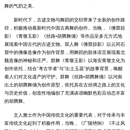
舞的气韵之美。
新时代下，古迹文物与舞蹈的交织带来了全新的创作路
径，积极推动着新时代中国古典舞的创作。当晚，《佛窟掠
影》《青墩玉影》《丝路•胡腾舞俑》等作品呈多元方式地
展现着中国古代的古迹文物。双人舞《佛窟掠影》以云冈石
窟中的佛像造像作为创作背景，用舞蹈的肢体语言展现着北
魏造像的神秘和庄严。群舞《青墩玉影》以海安青墩文化为
创作依托，结合"考古学者"与"出土玉器"的故事背景，唤醒
着人们对文化遗产的守护。群舞《丝路•胡腾舞俑》以河南
出土的胡腾舞俑为创作原型，依托其在古丝绸之路上的文化
与历史价值，创造性地编创了充满诙谐幽默色彩且动态丰富
的胡腾舞。
文人雅士作为中国传统文化的重要代表，对于传承与丰
富传统文化起到了积极作用，当晚，《广陵绝响》《不止风