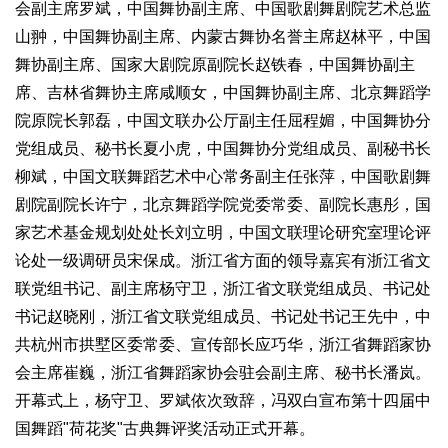
会副主席罗斌，中国舞协副主席、中国歌剧舞剧院艺术总监
生态
山翀，中国舞协副主席、内蒙古舞协名誉主席赵林平，中国
生态文明
能源资源
环境保护
地方生态
休闲旅游
舞协副主席、国家大剧院原副院长赵铁春，中国舞协副主
席、吉林省舞协主席咸顺女，中国舞协副主席、北京舞蹈学
视频
院原院长郭磊，中国文联办公厅副主任屈程媚，中国舞协分
访谈
动态
党组成员、秘书长夏小虎，中国舞协分党组成员、副秘书长
地方
柳斌，中国文联舞蹈艺术中心常务副主任张萍，中国歌剧舞
京
津
冀
晋
蒙
辽
吉
黑
沪
苏
浙
皖
闽
剧院副院长许宁，北京舞蹈学院党委常委、副院长惠彤，国
赣
鲁
豫
鄂
湘
粤
桂
琼
渝
川
黔
滇
藏
家艺术基金规划处处长刘立明，中国文联理论研究室理论评
陕
甘
青
宁
新
港
澳
台
论处一级调研员宋保成。浙江省方面的领导嘉宾有浙江省文
联党组书记、副主席杨守卫，浙江省文联党组成员、书记处
智库
书记赵晓刚，浙江省文联党组成员、书记处书记王先中，中
智库建设
智库专家
智库战略
智库之声
共杭州市拱墅区委常委、宣传部长应巧华，浙江省舞蹈家协
信息
会主席崔巍，浙江省舞蹈家协会驻会副主席、秘书长潘岚。
地方动态
地方强音
开幕式上，杨守卫、罗斌依次致辞，冯双白宣布第十四届中
国舞蹈"荷花奖"古典舞评奖活动正式开幕。
在线期刊