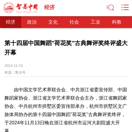
经济
经济
政治
文化
社会
工业
科教
第十四届中国舞蹈"荷花奖"古典舞评奖终评盛大
开幕
经济
经济观察
产业纵横
区域经济
新锐视点
发展理念
2024-11-15
来源：
经济转型
鲁法号
供给侧改革
政治
由中国文学艺术界联合会、中共浙江省委宣传部、中国
深化改革
依法治国
司法公正
民主政治
观察思考
舞蹈家协会、浙江省文学艺术界联合会主办，浙江省舞蹈家
网文推荐
协会、中共杭州市拱墅区委宣传部承办，杭州市拱墅区文广
旅体局协办的第十四届中国舞蹈"荷花奖"古典舞评奖终评，
文化
于2024年11月13日晚在浙江省杭州市运河大剧院盛大开
中华文化
核心价值
文化产业
文化事业
艺术百家
幕。