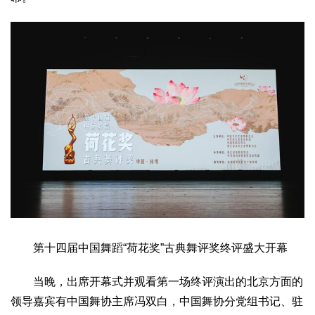
文化观察
智海钩沉
社会
社会治理
社会保障
城乡发展
民生建设
工业
装备制造
智能制造
制造2025
大国工匠
科教
科技观察
创新前沿
智慧教育
职业教育
三农
智慧农业
智慧乡村
基层之声
国防
第十四届中国舞蹈“荷花奖”古典舞评奖终评盛大开幕
国防建设
军民融合
兵器装备
军营风采
国际
当晚，出席开幕式并观看第一场终评演出的北京方面的
领导嘉宾有中国舞协主席冯双白，中国舞协分党组书记、驻
中国与世界
国际视点
国际合作
他山之石