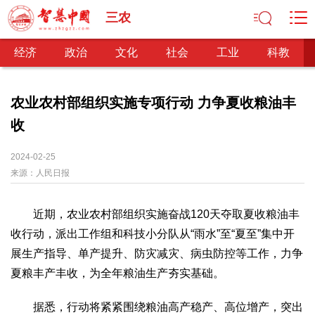
三农
经济
政治
文化
社会
工业
科教
农业农村部组织实施专项行动 力争夏收粮油丰
收
经济
经济观察
产业纵横
区域经济
新锐视点
发展理念
2024-02-25
来源：
经济转型
人民日报
供给侧改革
政治
近期，农业农村部组织实施奋战120天夺取夏收粮油丰
深化改革
依法治国
司法公正
民主政治
观察思考
收行动，派出工作组和科技小分队从“雨水”至“夏至”集中开
网文推荐
展生产指导、单产提升、防灾减灾、病虫防控等工作，力争
夏粮丰产丰收，为全年粮油生产夯实基础。
文化
中华文化
核心价值
文化产业
文化事业
艺术百家
据悉，行动将紧紧围绕粮油高产稳产、高位增产，突出