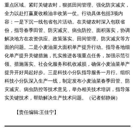
文化观察
智海钩沉
重点区域、紧盯关键农时，狠抓田间管理、强化防灾减灾，
全力以赴打赢夏收粮油丰收第一仗。行动具体包括3项内
社会
容：一是下沉一线包省包片活动。在关键农时深入包联省
社会治理
社会保障
城乡发展
民生建设
份，指导春季田管、防灾减灾、病虫防控、面积落实，协调
工业
解决地方在农资供应、政策落实、田间管理、防灾减灾等方
装备制造
智能制造
制造2025
大国工匠
面的问题。二是小麦油菜大面积单产提升行动。指导各地细
化单产提升关键措施，扎实推进各项重点任务，加强示范引
科教
领、措施落实、社会化服务和机收减损，确保小麦油菜单产
科技观察
创新前沿
智慧教育
职业教育
提升开好局起好步。三是科技小分队指导服务一月行。组织
三农
科技小分队深入生产一线，制定发布小麦油菜春季田管、防
智慧农业
智慧乡村
基层之声
灾减灾、病虫防控等技术意见，举办相关技术培训，指导落
实关键技术，帮助解决生产技术问题。（记者郁静娴）
国防
国防建设
军民融合
兵器装备
军营风采
【责任编辑:王佳宁】
国际
中国与世界
国际视点
国际合作
他山之石