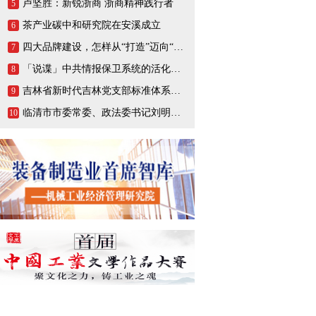
卢坚胜：新锐浙商 浙商精神践行者
5
茶产业碳中和研究院在安溪成立
6
四大品牌建设，怎样从“打造”迈向“打响”
7
「说谍」中共情报保卫系统的活化石，一生战斗在情报战线的陈养山
8
吉林省新时代吉林党支部标准体系（BTX）建设把基层党支部打造成坚强的战斗堡垒
9
临清市市委常委、政法委书记刘明峰领导一行莅临连城智造小镇·烟店轴承产业园调研指导
10