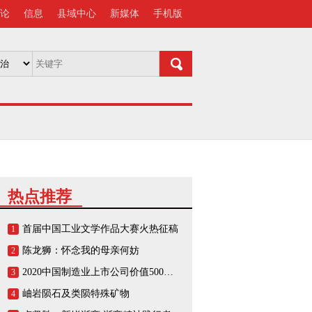
论
信息
县域中心
新媒体
手机版
热点推荐
首届中国工业文学作品大赛火热征稿
1
陈龙狮：怀念我的母亲何妨
2
2020中国制造业上市公司价值500强榜单
3
岫岩陨石及类陨特殊矿物
4