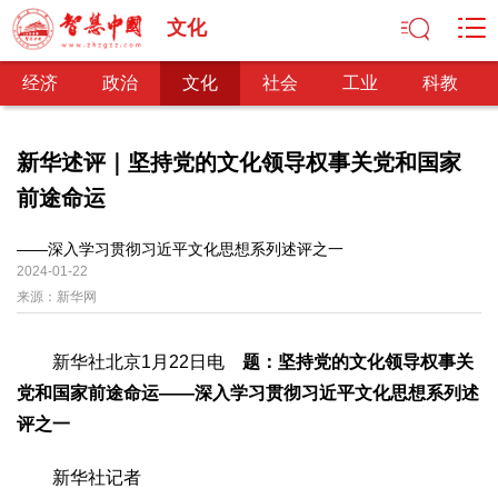
文化
经济
政治
文化
社会
工业
科教
新华述评｜坚持党的文化领导权事关党和国家
前途命运
经济
经济观察
产业纵横
区域经济
新锐视点
发展理念
——深入学习贯彻习近平文化思想系列述评之一
2024-01-22
经济转型
供给侧改革
来源：
新华网
政治
深化改革
依法治国
司法公正
民主政治
观察思考
新华社北京1月22日电
题：坚持党的文化领导权事关
网文推荐
党和国家前途命运——深入学习贯彻习近平文化思想系列述
评之一
文化
中华文化
核心价值
文化产业
文化事业
艺术百家
新华社记者