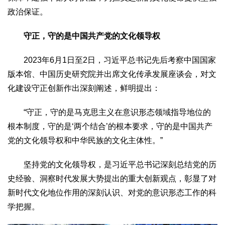
2017
2016
2015
2018
2019
政治保证。
关于我们
守正，守的是中国共产党的文化领导权
杂志简介
杂志编委会
组织机构
联系我们
智慧中国动态
2023年6月1日至2日，习近平总书记先后考察中国国家
智慧城市
版本馆、中国历史研究院并出席文化传承发展座谈会，对文
全景中国
智慧旅游
智慧教育
智慧医疗
智慧交通
化建设守正创新作出深刻阐述，鲜明提出：
智慧环保
智慧会客厅
县域经济
城乡建设
乡村振兴
“守正，守的是马克思主义在意识形态领域指导地位的
康养
根本制度，守的是‘两个结合’的根本要求，守的是中国共产
工作动态
康养思语
明星老人
项目介绍
县域经济
党的文化领导权和中华民族的文化主体性。”
成果展示
政策发布
视频播报
工程案例
康养智库
坚持党的文化领导权，是习近平总书记深刻总结党的历
合作伙伴
史经验、洞察时代发展大势提出的重大创新观点，彰显了对
新时代文化地位作用的深刻认识、对党的意识形态工作的科
学把握。