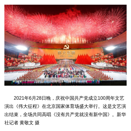
文化观察
智海钩沉
社会
社会治理
社会保障
城乡发展
民生建设
工业
装备制造
智能制造
制造2025
大国工匠
科教
科技观察
创新前沿
智慧教育
职业教育
三农
智慧农业
智慧乡村
基层之声
国防
2021年6月28日晚，庆祝中国共产党成立100周年文艺
国防建设
军民融合
兵器装备
军营风采
演出《伟大征程》在北京国家体育场盛大举行。这是文艺演
出结束，全场共同高唱《没有共产党就没有新中国》。新华
国际
社记者 黄敬文 摄
中国与世界
国际视点
国际合作
他山之石