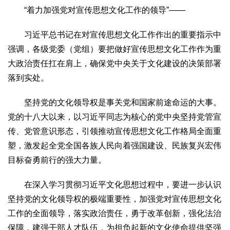
“着力加强党对宣传思想文化工作的领导”——
生态
生态文明
能源资源
环境保护
地方生态
休闲旅游
习近平总书记在对宣传思想文化工作作出的重要指示中
视频
强调，各级党委（党组）要把做好宣传思想文化工作作为重
大政治责任扛在肩上，确保党中央关于文化建设的决策部署
访谈
动态
落到实处。
地方
京
津
冀
晋
蒙
辽
吉
黑
沪
苏
浙
皖
闽
坚持党的文化领导权是事关党和国家前途命运的大事。
赣
鲁
豫
鄂
湘
粤
桂
琼
渝
川
黔
滇
藏
党的十八大以来，以习近平同志为核心的党中央坚持党管宣
传、党管意识形态，引领推动宣传思想文化工作格局全面重
陕
甘
青
宁
新
港
澳
台
塑，激发起全党全国各族人民向着强国建设、民族复兴宏伟
智库
目标奋勇前行的强大力量。
智库建设
智库专家
智库战略
智库之声
在深入学习贯彻习近平文化思想过程中，要进一步认识
信息
坚持党的文化领导权的极端重要性，加强党对宣传思想文化
地方动态
地方强音
工作的全面领导，落实政治责任，勇于改革创新，强化法治
在线期刊
保障，建强干部人才队伍，为担负起新的文化使命提供坚强