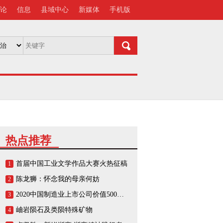
论
信息
县域中心
新媒体
手机版
热点推荐
首届中国工业文学作品大赛火热征稿
1
陈龙狮：怀念我的母亲何妨
2
2020中国制造业上市公司价值500强榜单
3
岫岩陨石及类陨特殊矿物
4