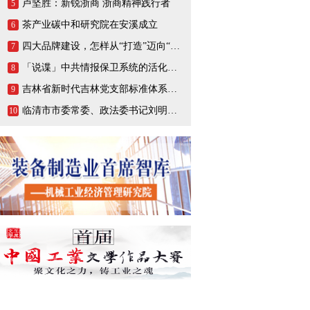
卢坚胜：新锐浙商 浙商精神践行者
5
茶产业碳中和研究院在安溪成立
6
四大品牌建设，怎样从“打造”迈向“打响”
7
「说谍」中共情报保卫系统的活化石，一生战斗在情报战线的陈养山
8
吉林省新时代吉林党支部标准体系（BTX）建设把基层党支部打造成坚强的战斗堡垒
9
临清市市委常委、政法委书记刘明峰领导一行莅临连城智造小镇·烟店轴承产业园调研指导
10