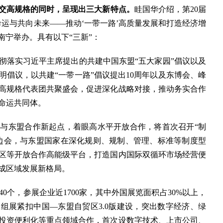
交高规格的同时，呈现出三大新特点。
眭国华介绍，第20届
运与共向未来——推动‘一带一路’高质量发展和打造经济增
在南宁举办。具有以下“三新”：
彻落实习近平主席提出的共建中国东盟“五大家园”倡议以及
倡议，以共建“一带一路”倡议提出10周年以及东博会、峰
国高规格代表团共聚盛会，促进深化战略对接，推动务实合作
命运共同体。
与东盟合作新起点，着眼高水平开放合作，将首次召开“制
边会，与东盟国家在深化规则、规制、管理、标准等制度型
区等开放合作高能级平台，打造国内国际双循环市场经营便
成区域发展新格局。
0个，参展企业近1700家，其中外国展览面积占30%以上，
组展紧扣中国—东盟自贸区3.0版建设，突出数字经济、绿
投资便利化等重点领域合作，首次设数字技术、上市公司、