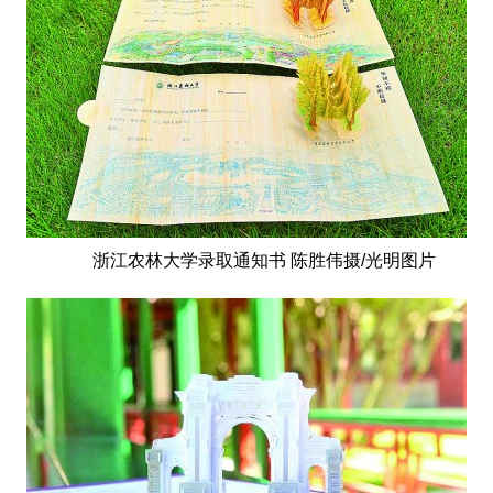
2017
2016
2015
2018
2019
关于我们
杂志简介
杂志编委会
组织机构
联系我们
智慧中国动态
智慧城市
全景中国
智慧旅游
智慧教育
智慧医疗
智慧交通
智慧环保
智慧会客厅
县域经济
城乡建设
乡村振兴
康养
浙江农林大学录取通知书 陈胜伟摄/光明图片
工作动态
康养思语
明星老人
项目介绍
县域经济
成果展示
政策发布
视频播报
工程案例
康养智库
合作伙伴