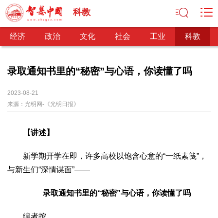
科教
经济
政治
文化
社会
工业
科教
录取通知书里的“秘密”与心语，你读懂了吗
经济
2023-08-21
来源：
光明网-《光明日报》
经济观察
产业纵横
区域经济
新锐视点
发展理念
经济转型
供给侧改革
【讲述】
政治
深化改革
依法治国
司法公正
民主政治
观察思考
新学期开学在即，许多高校以饱含心意的“一纸素笺”，
与新生们“深情谋面”——
网文推荐
文化
录取通知书里的“秘密”与心语，你读懂了吗
中华文化
核心价值
文化产业
文化事业
艺术百家
编者按