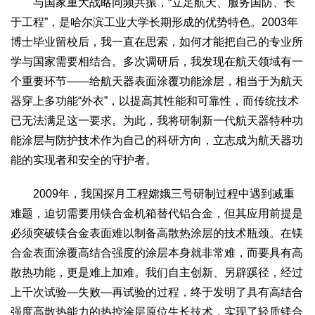
与国家重大战略同频共振，“立足航天、服务国防、长
于工程”，是哈尔滨工业大学长期形成的优势特色。2003年
博士毕业留校后，我一直在思索，如何才能把自己的专业所
学与国家需要相结合。多次调研后，我发现在航天领域有一
个重要环节——给航天器表面涂覆功能涂层，相当于为航天
器穿上多功能“外衣”，以提高其性能和可靠性，而传统技术
已无法满足这一要求。为此，我将研制新一代航天器特种功
能涂层与防护技术作为自己的科研方向，立志成为航天器功
能的实现者和安全的守护者。
2009年，我国探月工程嫦娥三号研制过程中遇到减重
难题，迫切需要用镁合金机箱替代铝合金，但其应用前提是
必须突破镁合金表面难以制备高散热涂层的技术瓶颈。在镁
合金表面涂覆高结合强度的涂层本身就非常难，而要具有高
散热功能，更是难上加难。我们自主创新、另辟蹊径，经过
上千次试验—失败—再试验的过程，终于发明了具有高结合
强度高散热能力的热控涂层原位生长技术，实现了轻质镁合