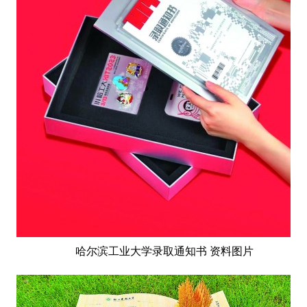
生态
生态文明
能源资源
环境保护
地方生态
休闲旅游
视频
访谈
动态
地方
京
津
冀
晋
蒙
辽
吉
黑
沪
苏
浙
皖
闽
赣
鲁
豫
鄂
湘
粤
桂
琼
渝
川
黔
滇
藏
陕
甘
青
宁
新
港
澳
台
智库
智库建设
智库专家
智库战略
智库之声
哈尔滨工业大学录取通知书 资料图片
信息
地方动态
地方强音
在线期刊