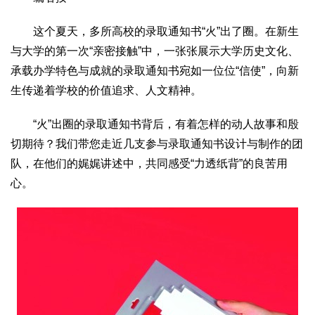
文化观察
智海钩沉
这个夏天，多所高校的录取通知书“火”出了圈。在新生
社会
与大学的第一次“亲密接触”中，一张张展示大学历史文化、
社会治理
社会保障
城乡发展
民生建设
承载办学特色与成就的录取通知书宛如一位位“信使”，向新
工业
生传递着学校的价值追求、人文精神。
装备制造
智能制造
制造2025
大国工匠
“火”出圈的录取通知书背后，有着怎样的动人故事和殷
科教
切期待？我们带您走近几支参与录取通知书设计与制作的团
科技观察
创新前沿
智慧教育
职业教育
队，在他们的娓娓讲述中，共同感受“力透纸背”的良苦用
三农
心。
智慧农业
智慧乡村
基层之声
国防
国防建设
军民融合
兵器装备
军营风采
国际
中国与世界
国际视点
国际合作
他山之石