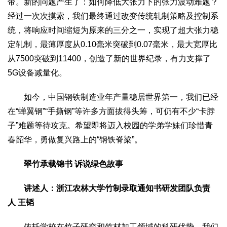
带。新的问题产生了：如何降低大张力下的张力波动难题？
经过一次次摸索，我们最终通过改变传统轧制策略及控制系
统，将响应时间缩短为原来的三分之一，实现了超大张力稳
定轧制，最薄厚度从0.10毫米突破到0.07毫米，最大宽厚比
从7500突破到11400，创造了新的世界纪录，有力支撑了
5G设备减量化。
如今，中国钢铁制造业年产量稳居世界第一，我们已经
在“蝉翼钢”“手撕钢”等许多方面拔得头筹，可仍有不少“卡脖
子”难题等待攻克。希望即将迈入校园的学弟学妹们珍惜青
春韶华，勇做复兴路上的“钢铁脊梁”。
翠竹承载锦书 诉说绿色故事
讲述人：浙江农林大学竹制录取通知书研发团队负责
人 王韬
依托学校在竹子研究和竹材加工领域的科研优势，我们