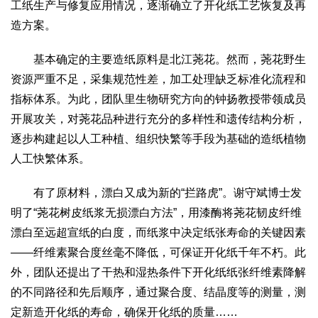
工纸生产与修复应用情况，逐渐确立了开化纸工艺恢复及再
造方案。
基本确定的主要造纸原料是北江荛花。然而，荛花野生
资源严重不足，采集规范性差，加工处理缺乏标准化流程和
指标体系。为此，团队里生物研究方向的钟扬教授带领成员
开展攻关，对荛花品种进行充分的多样性和遗传结构分析，
逐步构建起以人工种植、组织快繁等手段为基础的造纸植物
人工快繁体系。
有了原材料，漂白又成为新的“拦路虎”。谢守斌博士发
明了“荛花树皮纸浆无损漂白方法”，用漆酶将荛花韧皮纤维
漂白至远超宣纸的白度，而纸浆中决定纸张寿命的关键因素
——纤维素聚合度丝毫不降低，可保证开化纸千年不朽。此
外，团队还提出了干热和湿热条件下开化纸纸张纤维素降解
的不同路径和先后顺序，通过聚合度、结晶度等的测量，测
定新造开化纸的寿命，确保开化纸的质量……