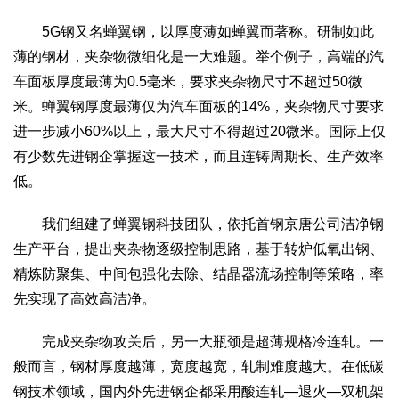
5G钢又名蝉翼钢，以厚度薄如蝉翼而著称。研制如此
薄的钢材，夹杂物微细化是一大难题。举个例子，高端的汽
车面板厚度最薄为0.5毫米，要求夹杂物尺寸不超过50微
米。蝉翼钢厚度最薄仅为汽车面板的14%，夹杂物尺寸要求
进一步减小60%以上，最大尺寸不得超过20微米。国际上仅
有少数先进钢企掌握这一技术，而且连铸周期长、生产效率
低。
我们组建了蝉翼钢科技团队，依托首钢京唐公司洁净钢
生产平台，提出夹杂物逐级控制思路，基于转炉低氧出钢、
精炼防聚集、中间包强化去除、结晶器流场控制等策略，率
先实现了高效高洁净。
完成夹杂物攻关后，另一大瓶颈是超薄规格冷连轧。一
般而言，钢材厚度越薄，宽度越宽，轧制难度越大。在低碳
钢技术领域，国内外先进钢企都采用酸连轧—退火—双机架