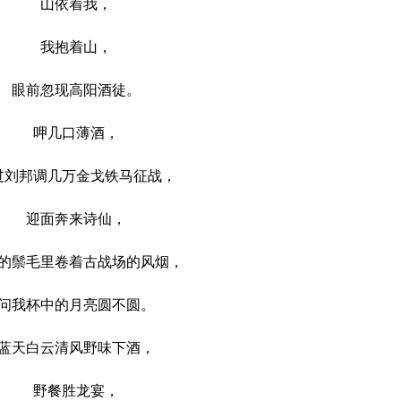
山依着我，
我抱着山，
眼前忽现高阳酒徒。
呷几口薄酒，
邦调几万金戈铁马征战，
迎面奔来诗仙，
鬃毛里卷着古战场的风烟，
我杯中的月亮圆不圆。
天白云清风野味下酒，
野餐胜龙宴，