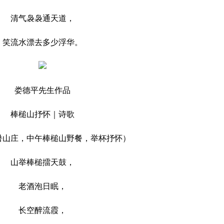
清气袅袅通天道，
流水漂去多少浮华。
娄德平先生作品
棒槌山抒怀｜诗歌
庄，中午棒槌山野餐，举杯抒怀）
山举棒槌擂天鼓，
老酒泡日眠，
长空醉流霞，