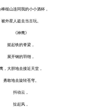
槌山连同我的小小酒杯，
外星人盗去当古玩。
《神鹰》
挺起铁的脊梁，
展开钢的羽翎，
，大胆地去接近天堂，
勇敢地去旋转苍穹。
抖动云，
扯起风，