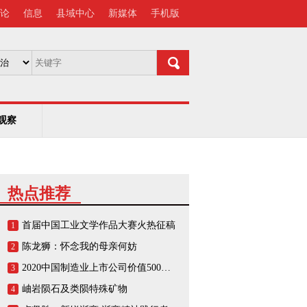
论
信息
县域中心
新媒体
手机版
观察
热点推荐
首届中国工业文学作品大赛火热征稿
1
陈龙狮：怀念我的母亲何妨
2
2020中国制造业上市公司价值500强榜单
3
岫岩陨石及类陨特殊矿物
4