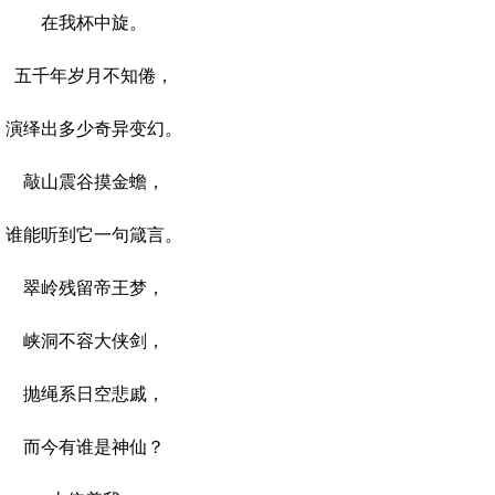
在我杯中旋。
五千年岁月不知倦，
绎出多少奇异变幻。
敲山震谷摸金蟾，
能听到它一句箴言。
翠岭残留帝王梦，
峡洞不容大侠剑，
抛绳系日空悲戚，
而今有谁是神仙？