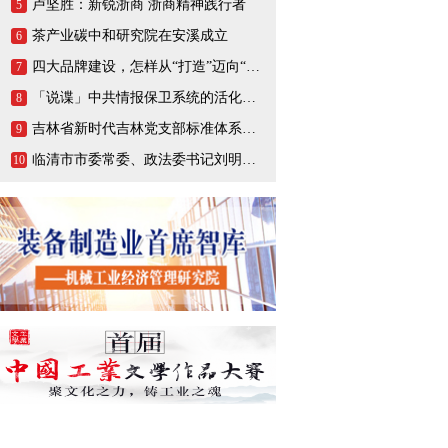
卢坚胜：新锐浙商 浙商精神践行者
5
茶产业碳中和研究院在安溪成立
6
四大品牌建设，怎样从“打造”迈向“打响”
7
「说谍」中共情报保卫系统的活化石，一生战斗在情报战线的陈养山
8
吉林省新时代吉林党支部标准体系（BTX）建设把基层党支部打造成坚强的战斗堡垒
9
临清市市委常委、政法委书记刘明峰领导一行莅临连城智造小镇·烟店轴承产业园调研指导
10