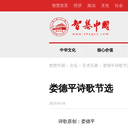
智慧首页
经济
政治
文化
社会
中华文化
核心价值
智慧中国
>
文化
>
艺术百家
>
娄德平诗歌节
娄德平诗歌节选
2023-03-10
诗歌原创：娄德平