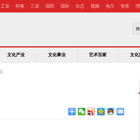
工业
科教
三农
国防
国际
生态
视频
地方
智库
理
文化产业
文化事业
艺术百家
文化
选