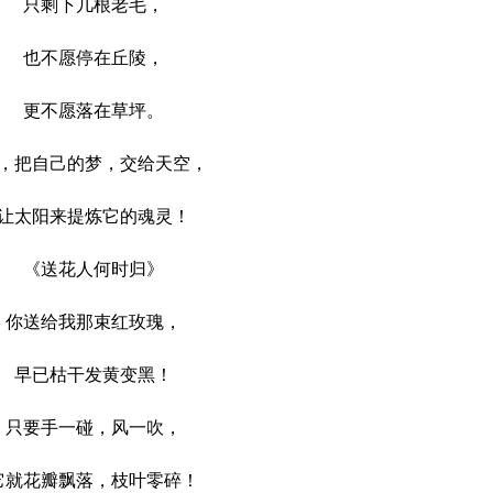
只剩下几根老毛，
也不愿停在丘陵，
更不愿落在草坪。
把自己的梦，交给天空，
太阳来提炼它的魂灵！
《送花人何时归》
送给我那束红玫瑰，
早已枯干发黄变黑！
要手一碰，风一吹，
花瓣飘落，枝叶零碎！