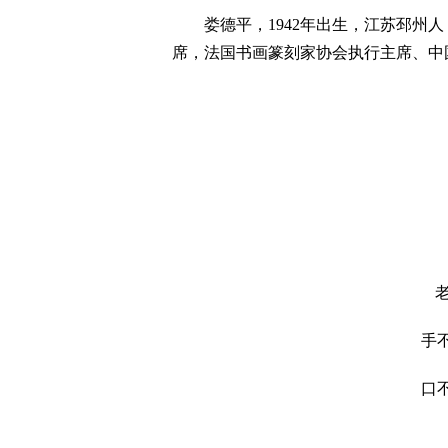
娄德平，1942年出生，江苏邳州人
席，法国书画篆刻家协会执行主席、中
饮
老壶
手不离
口不离