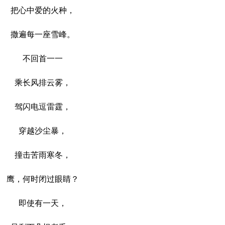
把心中爱的火种，
撒遍每一座雪峰。
不回首一一
乘长风排云雾，
驾闪电逗雷霆，
穿越沙尘暴，
撞击苦雨寒冬，
鹰，何时闭过眼睛？
即使有一天，