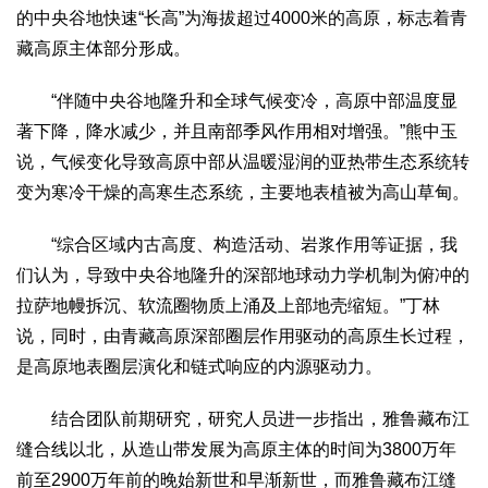
的中央谷地快速“长高”为海拔超过4000米的高原，标志着青
藏高原主体部分形成。
“伴随中央谷地隆升和全球气候变冷，高原中部温度显
著下降，降水减少，并且南部季风作用相对增强。”熊中玉
说，气候变化导致高原中部从温暖湿润的亚热带生态系统转
变为寒冷干燥的高寒生态系统，主要地表植被为高山草甸。
“综合区域内古高度、构造活动、岩浆作用等证据，我
们认为，导致中央谷地隆升的深部地球动力学机制为俯冲的
拉萨地幔拆沉、软流圈物质上涌及上部地壳缩短。”丁林
说，同时，由青藏高原深部圈层作用驱动的高原生长过程，
是高原地表圈层演化和链式响应的内源驱动力。
结合团队前期研究，研究人员进一步指出，雅鲁藏布江
缝合线以北，从造山带发展为高原主体的时间为3800万年
前至2900万年前的晚始新世和早渐新世，而雅鲁藏布江缝