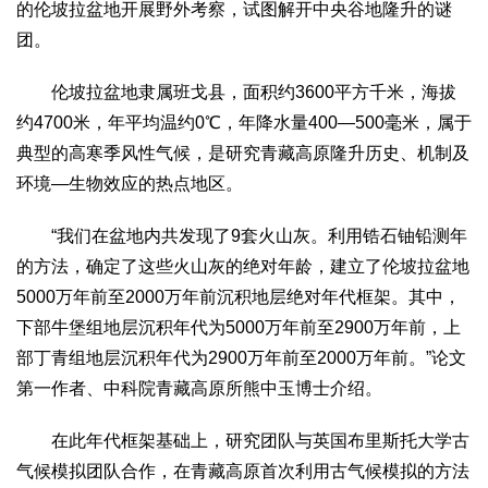
的伦坡拉盆地开展野外考察，试图解开中央谷地隆升的谜
生态
团。
生态文明
能源资源
环境保护
地方生态
休闲旅游
伦坡拉盆地隶属班戈县，面积约3600平方千米，海拔
视频
约4700米，年平均温约0℃，年降水量400—500毫米，属于
访谈
动态
典型的高寒季风性气候，是研究青藏高原隆升历史、机制及
地方
环境—生物效应的热点地区。
京
津
冀
晋
蒙
辽
吉
黑
沪
苏
浙
皖
闽
“我们在盆地内共发现了9套火山灰。利用锆石铀铅测年
赣
鲁
豫
鄂
湘
粤
桂
琼
渝
川
黔
滇
藏
的方法，确定了这些火山灰的绝对年龄，建立了伦坡拉盆地
陕
甘
青
宁
新
港
澳
台
5000万年前至2000万年前沉积地层绝对年代框架。其中，
智库
下部牛堡组地层沉积年代为5000万年前至2900万年前，上
智库建设
智库专家
智库战略
智库之声
部丁青组地层沉积年代为2900万年前至2000万年前。”论文
第一作者、中科院青藏高原所熊中玉博士介绍。
信息
地方动态
地方强音
在此年代框架基础上，研究团队与英国布里斯托大学古
气候模拟团队合作，在青藏高原首次利用古气候模拟的方法
在线期刊