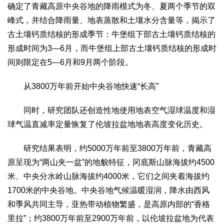
确定了青藏高原中央谷地的降雨模式为冬、夏两个季节的双
2017
2016
2015
2018
2019
峰式，并结合降雨量、地表蒸散和土壤水分含量等，揭示了
关于我们
古土壤钙质结核的形成季节：牛堡组下部古土壤钙质结核的
杂志简介
杂志编委会
组织机构
联系我们
智慧中国动态
形成时间为3—6月，而牛堡组上部古土壤钙质结核的形成时
间则限定在5—6月和9月两个阶段。
智慧城市
全景中国
智慧旅游
智慧教育
智慧医疗
智慧交通
从3800万年前开始中央谷地快速“长高”
智慧环保
智慧会客厅
县域经济
城乡建设
乡村振兴
同时，研究团队还创造性地使用地表空气湿球温度和湿
康养
球气温直减率定量恢复了伦坡拉盆地地表高度变化历史。
工作动态
康养思语
明星老人
项目介绍
县域经济
研究结果表明，约5000万年前至3800万年前，青藏高
成果展示
政策发布
视频播报
工程案例
康养智库
原呈现为“两山夹一盆”的地貌特征，冈底斯山脉海拔约4500
合作伙伴
米、中央分水岭山脉海拔约4000米，它们之间夹着海拔约
1700米的中央谷地。中央谷地气候温暖湿润，降水由西风
和季风共同主导，亚热带动植物繁盛，是高原内部的“香格
里拉”；约3800万年前至2900万年前，以伦坡拉盆地为代表