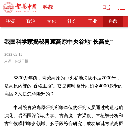
科教
经济
政治
文化
社会
工业
科教
我国科学家揭秘青藏高原中央谷地“长高史”
经济
2022-02-11
来源：
科技日报
经济观察
产业纵横
区域经济
新锐视点
发展理念
经济转型
供给侧改革
3800万年前，青藏高原的中央谷地海拔不足2000米，
政治
是高原内部的“香格里拉”。它是何时隆升到如今4000多米的
深化改革
依法治国
司法公正
民主政治
观察思考
高度？又是怎样隆升的？
网文推荐
中科院青藏高原研究所等单位的研究人员通过构造地质
文化
演化、岩石圈深部动力学、古高度、古温度、古植被分析和
中华文化
核心价值
文化产业
文化事业
艺术百家
古气候模拟等多领域、多手段综合研究，成功解谜青藏高原