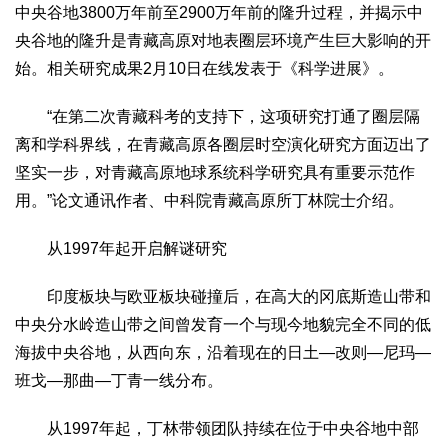
文化观察
智海钩沉
中央谷地3800万年前至2900万年前的隆升过程，并揭示中
央谷地的隆升是青藏高原对地表圈层环境产生巨大影响的开
社会
始。相关研究成果2月10日在线发表于《科学进展》。
社会治理
社会保障
城乡发展
民生建设
工业
“在第二次青藏科考的支持下，这项研究打通了圈层隔
离和学科界线，在青藏高原各圈层时空演化研究方面迈出了
装备制造
智能制造
制造2025
大国工匠
坚实一步，对青藏高原地球系统科学研究具有重要示范作
科教
用。”论文通讯作者、中科院青藏高原所丁林院士介绍。
科技观察
创新前沿
智慧教育
职业教育
从1997年起开启解谜研究
三农
智慧农业
智慧乡村
基层之声
印度板块与欧亚板块碰撞后，在高大的冈底斯造山带和
中央分水岭造山带之间曾发育一个与现今地貌完全不同的低
国防
海拔中央谷地，从西向东，沿着现在的日土—改则—尼玛—
国防建设
军民融合
兵器装备
军营风采
班戈—那曲—丁青一线分布。
国际
从1997年起，丁林带领团队持续在位于中央谷地中部
中国与世界
国际视点
国际合作
他山之石