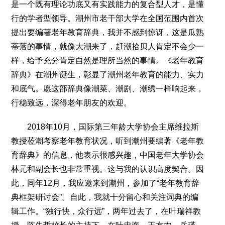
是一个既有理论功底又有实践能力的复合型人才，是懂
2017
2016
2015
2018
2019
行的学者型领导。潮州市老干部大学在全国范围内首次
关于我们
提出要编著老年教育辞典，我并不感到惊讶，这是瓜熟
蒂落的事情，就像大潮来了，赶潮拾贝人肯定不会少一
杂志简介
杂志编委会
组织机构
联系我们
智慧中国动态
样，给予充分肯定自然是理所当然的事情。《老年教育
智慧城市
辞典》在潮州诞生，彰显了潮州老年教育的能力、实力
全景中国
智慧旅游
智慧教育
智慧医疗
智慧交通
和底气。愿这部辞典像潮菜、潮剧、潮绣一样响起来，
智慧环保
智慧会客厅
县域经济
城乡建设
乡村振兴
行稳致远，深得老年朋友的欢迎。
康养
2018年10月，国际第三年龄大学协会主席维拉斯
工作动态
康养思语
明星老人
项目介绍
县域经济
教授莅潮考察老年教育状况，听到潮州要编著《老年教
成果展示
政策发布
视频播报
工程案例
康养智库
育辞典》的信息，他表示很感兴趣，中国老年大学协会
合作伙伴
林元和副会长也非常重视。这与我的认识高度契合。因
此，同年12月，我应邀来到潮州，参加了“老年教育辞
典框架研讨会”。自此，我就十分留心和关注词典的编
辑工作。“独行快，众行远”，两年过去了，在叶瑞祥教