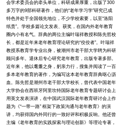
会学术委员会的牵头单位，科研成果厚重，出版了300
生态
多万字的9部科研著作，他们的“老年学习学”研究已成
生态文明
能源资源
环境保护
地方生态
休闲旅游
特色并处于全国领先地位，不少学校索要，以至“洛阳
纸贵”。学校多篇论文发表、获奖，在国内外老年教育
视频
圈内小有名气。辞典的两位主编叶瑞祥教授和陈先哲校
访谈
动态
长，都是近年来老年教育理论研究的“佼佼者”。叶瑞祥
地方
教授系教育学专业出身，被潮州市老干部大学聘为科研
京
津
冀
晋
蒙
辽
吉
黑
沪
苏
浙
皖
闽
顾问多年。退休后专心研究老年教育，出版专著多部。
赣
鲁
豫
鄂
湘
粤
桂
琼
渝
川
黔
滇
藏
近年来，他以耄耋之身，躬亲力行，搜集并阅读了一百
陕
甘
青
宁
新
港
澳
台
多本老年教育的著作，为编写这本老年教育辞典呕心沥
血。陈先哲是潮州市老干部大学校长，曾代表中国老年
智库
大学协会在西班牙阿里坎特国际老年教育专题研讨会上
智库建设
智库专家
智库战略
智库之声
用英文发表演讲，在中国武汉国际老年教育研讨会上作
信息
题为《“一带一路” 框架下政策沟通与老年教育》的演
地方动态
地方强音
讲，均获得国内外同行的一致好评和积极反响。他还曾
主编《老年教育的实践探索与理论创新》等理论专著，
在线期刊