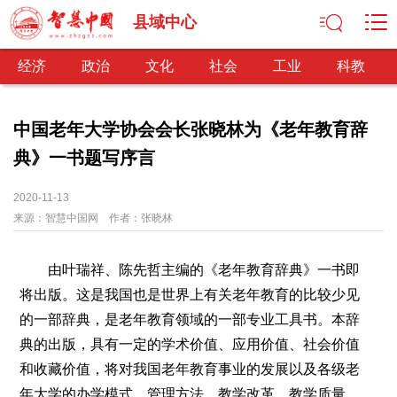
县域中心
经济
政治
文化
社会
工业
科教
中国老年大学协会会长张晓林为《老年教育辞
典》一书题写序言
经济
经济观察
产业纵横
区域经济
新锐视点
发展理念
2020-11-13
来源：
经济转型
智慧中国网
供给侧改革
作者：
张晓林
政治
由叶瑞祥、陈先哲主编的《老年教育辞典》一书即
深化改革
依法治国
司法公正
民主政治
观察思考
将出版。这是我国也是世界上有关老年教育的比较少见
网文推荐
的一部辞典，是老年教育领域的一部专业工具书。本辞
典的出版，具有一定的学术价值、应用价值、社会价值
文化
和收藏价值，将对我国老年教育事业的发展以及各级老
中华文化
核心价值
文化产业
文化事业
艺术百家
年大学的办学模式、管理方法、教学改革、教学质量、