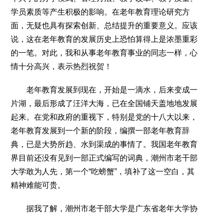
文化观察
智海钩沉
学员素质等产生积极的影响。在老年教育理论研究方
社会
面，无疑也具有探索创新、总结提升的重要意义。应该
社会治理
社会保障
城乡发展
民生建设
说，这在老年教育的发展历史上恐怕算得上是浓墨重彩
的一笔。对此，我和从事老年教育事业的同志一样，心
工业
情十分高兴，表示热烈祝贺！
装备制造
智能制造
制造2025
大国工匠
老年教育发展到现在，开始是一滴水，后来变成一
科教
片湖，最后形成了汪洋大海，已在全国铺天盖地地发展
科技观察
创新前沿
智慧教育
职业教育
起来。在党和政府的重视下，特别是党的十八大以来，
三农
老年教育发展到一个新的阶段，编撰一部老年教育辞
智慧农业
智慧乡村
基层之声
典，已是大势所趋、水到渠成的事情了。我国老年教育
界目前还没有见到一部正式编写的词典，潮州市老干部
国防
大学敢为人先，第一个“吃螃蟹”，填补了这一空白，其
国防建设
军民融合
兵器装备
军营风采
精神难能可贵。
国际
据我了解，潮州市老干部大学是广东省老年大学协
中国与世界
国际视点
国际合作
他山之石