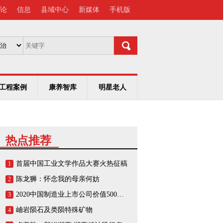
论
信息
县域中心
新媒体
手机版
工程案例
康养智库
明星老人
热点推荐
首届中国工业文学作品大赛火热征稿
1
陈龙狮：怀念我的母亲何妨
2
2020中国制造业上市公司价值500强榜单
3
岫岩陨石及类陨特殊矿物
4