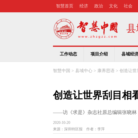
智慧首页
经济
政治
文化
社会
县
工作动态
项目介绍
县域经
智慧中国
>
县域中心
>
康养思语
>
创造让世
创造让世界刮目相
——访《求是》杂志社原总编辑张晓林
2020-10-20
来源：
深圳特区报
作者：
李萍