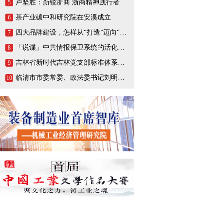
卢坚胜：新锐浙商 浙商精神践行者
5
茶产业碳中和研究院在安溪成立
6
四大品牌建设，怎样从“打造”迈向“打响”
7
「说谍」中共情报保卫系统的活化石，一生战斗在情报战线的陈养山
8
吉林省新时代吉林党支部标准体系（BTX）建设把基层党支部打造成坚强的战斗堡垒
9
临清市市委常委、政法委书记刘明峰领导一行莅临连城智造小镇·烟店轴承产业园调研指导
10