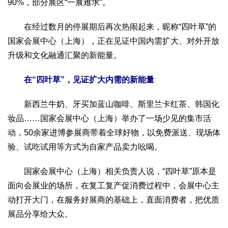
文化观察
智海钩沉
90%，部分展区“一展难求”。
社会
在经过数月的停展期后再次热闹起来，昵称“四叶草”的
社会治理
社会保障
城乡发展
民生建设
国家会展中心（上海），正在见证中国内需扩大、对外开放
升级和文化融通汇聚的新能量。
工业
装备制造
智能制造
制造2025
大国工匠
在“四叶草”，见证扩大内需的新能量
科教
新西兰牛奶、牙买加蓝山咖啡、斯里兰卡红茶、韩国化
科技观察
创新前沿
智慧教育
职业教育
妆品……国家会展中心（上海）举办了一场少见的集市活
三农
动，50余家进博参展商带着全球好物，以免费派送、现场体
智慧农业
智慧乡村
基层之声
验、试吃试用等方式为自家产品卖力吆喝。
国防
国家会展中心（上海）相关负责人说，“四叶草”原本是
国防建设
军民融合
兵器装备
军营风采
面向会展业的场所，在复工复产促消费过程中，会展中心主
动打开大门，在服务好展商的基础上，直面消费者，把优质
国际
展品分享给大众。
中国与世界
国际视点
国际合作
他山之石