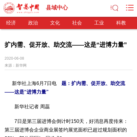
县域中心
经济
政治
文化
社会
工业
科教
扩内需、促开放、助交流——这是“进博力量”
经济
2020-06-08
来源：
新华网
经济观察
产业纵横
区域经济
新锐视点
发展理念
经济转型
供给侧改革
新华社上海6月7日电
题：扩内需、促开放、助交流
政治
——这是“进博力量”
深化改革
依法治国
司法公正
民主政治
观察思考
新华社记者 周蕊
网文推荐
文化
7日是第三届进博会倒计时150天，好消息再度传来：
中华文化
核心价值
文化产业
文化事业
艺术百家
第三届进博会企业商业展签约展览面积已超过规划面积的