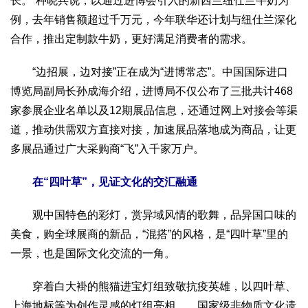
长。”种晓兵说，以通过进博会引入的新西兰纽仕兰牛奶为
例，去年销售额超过千万元，今年联华还计划与纽仕兰深化
合作，推出定制款牛奶，更好满足消费者的需求。
“边招展，边对接”正在成为“进博常态”。中国国际进口
博览局副局长孙成海介绍，进博局不仅公布了三批共计468
家参展企业名单以及12期展品信息，还通过网上对接会等渠
道，推动供需双方直接对接，加速展品落地成为商品，让更
多展品通过广大采购商“飞”入千家万户。
在“四叶草”，见证文化的交汇融通
观中国特色的彩灯，赏异域风情的歌舞，品异国口味的
美食，购全球展商的新品，“混搭”的风格，是“四叶草”里的
一景，也是国际文化交流的一角。
穿着白大褂的熊猫进宝灯组致敬抗疫英雄，以四叶草、
上海地标等为创作灵感的灯组亮相……国家级非物质文化遗