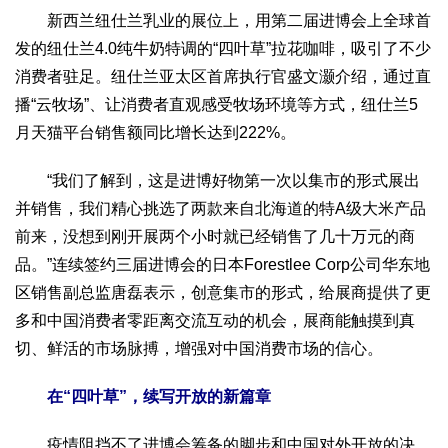
新西兰纽仕兰乳业的展位上，用第二届进博会上全球首
生态
发的纽仕兰4.0纯牛奶特调的“四叶草”拉花咖啡，吸引了不少
生态文明
能源资源
环境保护
地方生态
休闲旅游
消费者驻足。纽仕兰亚太区首席执行官盛文灏介绍，通过直
视频
播“云牧场”、让消费者直观感受牧场环境等方式，纽仕兰5
访谈
动态
月天猫平台销售额同比增长达到222%。
地方
“我们了解到，这是进博好物第一次以集市的形式展出
京
津
冀
晋
蒙
辽
吉
黑
沪
苏
浙
皖
闽
并销售，我们精心挑选了两款来自北海道的特A级大米产品
赣
鲁
豫
鄂
湘
粤
桂
琼
渝
川
黔
滇
藏
前来，没想到刚开展两个小时就已经销售了几十万元的商
陕
甘
青
宁
新
港
澳
台
品。”连续签约三届进博会的日本Forestlee Corp公司华东地
区销售副总监唐磊表示，创意集市的形式，给展商提供了更
智库
多和中国消费者零距离交流互动的机会，展商能触摸到真
智库建设
智库专家
智库战略
智库之声
切、鲜活的市场脉搏，增强对中国消费市场的信心。
信息
在“四叶草”，续写开放的新篇章
地方动态
地方强音
在线期刊
疫情阻挡不了进博会筹备的脚步和中国对外开放的决