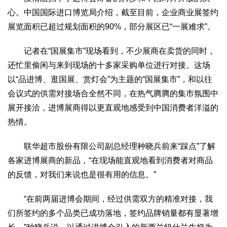
2017
2016
2015
2018
2019
心。中国国际进口博览局介绍，截至目前，企业商业展签约
展览面积已超过规划面积的90%，部分展区已“一展难求”。
关于我们
杂志简介
杂志编委会
组织机构
联系我们
智慧中国动态
记者在“国展集市”现场看到，不少展商在卖货的同时，
还忙里偷闲与来到现场的十多家采购单位进行对接。这场
智慧城市
以“品进博、逛国展、赏灯会”为主题的“国展集市”，和以往
全景中国
智慧旅游
智慧教育
智慧医疗
智慧交通
会议式的供需对接场合全然不同，在热气腾腾的集市氛围中
智慧环保
智慧会客厅
县域经济
城乡建设
乡村振兴
展开接洽，进博展商得以更直观地感受到中国消费者洋溢的
康养
热情。
工作动态
康养思语
明星老人
项目介绍
县域经济
联华超市股份有限公司副总经理种晓兵前来“踩点”了解
成果展示
政策发布
视频播报
工程案例
康养智库
各家进博展商的新品，“在现场能直观地看到消费者对商品
合作伙伴
的反馈，对我们来说也是很有用的信息。”
“在前两届进博会期间，经过供需双方的精准对接，我
们所签约的多个品类已成功落地，签约品牌销量都有显著增