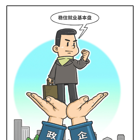
文化观察
智海钩沉
社会
社会治理
社会保障
城乡发展
民生建设
工业
装备制造
智能制造
制造2025
大国工匠
科教
科技观察
创新前沿
智慧教育
职业教育
三农
智慧农业
智慧乡村
基层之声
国防
国防建设
军民融合
兵器装备
军营风采
国际
中国与世界
国际视点
国际合作
他山之石