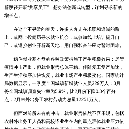
2017
2016
2015
2018
2019
辟蹊径开展“共享员工”，想办法创新或转型，谋划寻求新的
增长点。
关于我们
杂志简介
杂志编委会
组织机构
联系我们
智慧中国动态
在这个不寻常的春天，许多人奔走在求职和返岗的路
上，或网上投简历寻求就业机会，或参加线上培训提升自
智慧城市
己，或返乡创业开辟新天地，用自强和奋斗应对暂时困难。
全景中国
智慧旅游
智慧教育
智慧医疗
智慧交通
智慧环保
智慧会客厅
县域经济
城乡建设
乡村振兴
稳住就业基本盘的各种政策措施正产生积极效果：尽管
疫情冲击严重，但就业形势总体平稳。伴随复工复产加速，
康养
生产生活秩序加快恢复，就业市场产生积极变化。国家统计
工作动态
康养思语
明星老人
项目介绍
县域经济
局数据显示，一季度全国城镇新增就业人员229万人；3月
成果展示
政策发布
视频播报
工程案例
康养智库
份全国城镇调查失业率为5.9%，比2月份下降0.3个百分
合作伙伴
点；2月末外出务工农村劳动力总量12251万人。
但面对前所未有的冲击，就业形势依然不容乐观，包括
农村外出务工人员和高校毕业生在内的重点群体就业压力依