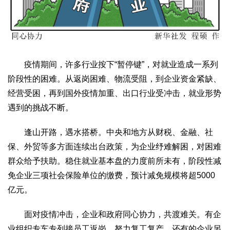
生态
生态文明
能源资源
环境保护
地方生态
休闲旅游
视频
访谈
动态
疫情期间，许多行业按下“暂停键”，对就业造成一系列
阶段性的困难。从返岗困难、物流受阻，到企业资金紧缺、
地方
经营受困，再到国外疫情加重、出口行业受冲击，就业形势
京
津
冀
晋
蒙
辽
吉
黑
沪
苏
浙
皖
闽
遇到的挑战不断。
赣
鲁
豫
鄂
湘
粤
桂
琼
渝
川
黔
滇
藏
陕
甘
青
宁
新
港
澳
台
逢山开路，遇水搭桥。中央和地方从财税、金融、社
保、外贸等多方面连续出台政策，为企业纾难解困，对困难
智库
群众给予扶助。稳住就业基本盘的力度前所未有，阶段性减
智库建设
智库专家
智库战略
智库之声
免企业三项社会保险单位的缴费，预计减免规模将超5000
信息
亿元。
地方动态
地方强音
面对疫情冲击，企业和政府同心协力，共渡难关。有企
在线期刊
业组织专车专列接员工返岗，努力复工复产，还有的企业另