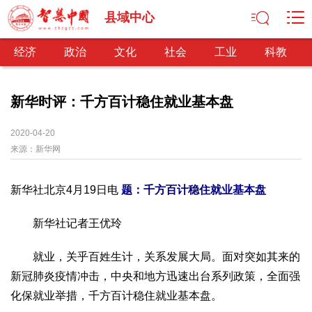
县域中心
经济
政治
文化
社会
工业
科教
新华时评：千方百计稳住就业基本盘
经济
2020-04-20
来源：
新华网
经济观察
产业纵横
区域经济
新锐视点
发展理念
经济转型
供给侧改革
新华社北京4月19日电
题：千方百计稳住就业基本盘
政治
深化改革
依法治国
司法公正
民主政治
观察思考
新华社记者王优玲
网文推荐
就业，关乎百姓生计，关系发展大局。面对突如其来的
文化
新冠肺炎疫情冲击，中央和地方迅速出台系列政策，全面强
中华文化
核心价值
文化产业
文化事业
艺术百家
化保就业举措，千方百计稳住就业基本盘。