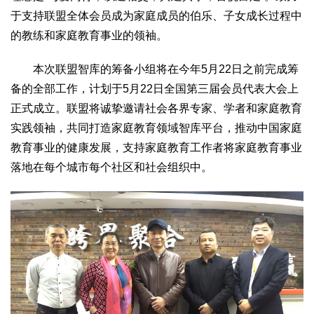
2017
2016
2015
2018
2019
于支持联盟全体会员成为家庭成员的伯乐、子女成长过程中
的教练和家庭教育事业的领袖。
关于我们
杂志简介
杂志编委会
组织机构
联系我们
智慧中国动态
本次联盟智库的筹备小组将在今年5月22日之前完成筹
备的全部工作，计划于5月22日全国第三届会员代表大会上
智慧城市
正式成立。联盟将诚挚邀请社会各界专家、学者和家庭教育
全景中国
智慧旅游
智慧教育
智慧医疗
智慧交通
实践领袖，共同打造家庭教育领域智库平台，推动中国家庭
智慧环保
智慧会客厅
县域经济
城乡建设
乡村振兴
教育事业的健康发展，支持家庭教育工作者将家庭教育事业
康养
落地在每个城市每个社区和社会组织中。
工作动态
康养思语
明星老人
项目介绍
县域经济
成果展示
政策发布
视频播报
工程案例
康养智库
合作伙伴