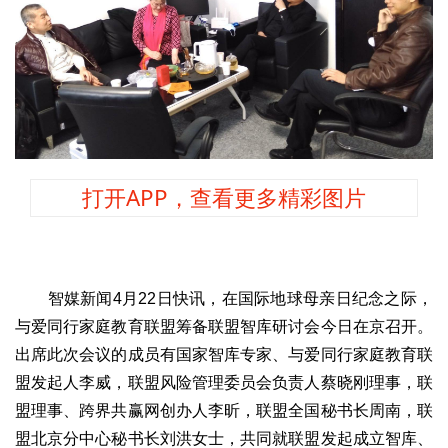
文化观察
智海钩沉
社会
社会治理
社会保障
城乡发展
民生建设
工业
装备制造
智能制造
制造2025
大国工匠
科教
打开APP，查看更多精彩图片
科技观察
创新前沿
智慧教育
职业教育
三农
智慧农业
智慧乡村
基层之声
智媒新闻4月22日快讯，在国际地球母亲日纪念之际，
与爱同行家庭教育联盟筹备联盟智库研讨会今日在京召开。
国防
出席此次会议的成员有国家智库专家、与爱同行家庭教育联
国防建设
军民融合
兵器装备
军营风采
盟发起人李威，联盟风险管理委员会负责人蔡晓刚理事，联
国际
盟理事、跨界共赢网创办人李昕，联盟全国秘书长周南，联
中国与世界
国际视点
国际合作
他山之石
盟北京分中心秘书长刘洪女士，共同就联盟发起成立智库、