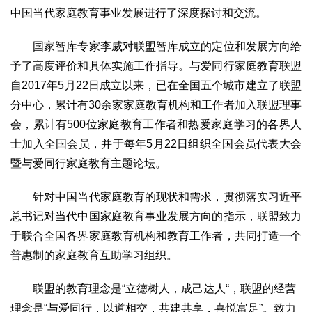
中国当代家庭教育事业发展进行了深度探讨和交流。
生态
生态文明
能源资源
环境保护
地方生态
休闲旅游
国家智库专家李威对联盟智库成立的定位和发展方向给
视频
予了高度评价和具体实施工作指导。与爱同行家庭教育联盟
自2017年5月22日成立以来，已在全国五个城市建立了联盟
访谈
动态
分中心，累计有30余家家庭教育机构和工作者加入联盟理事
地方
会，累计有500位家庭教育工作者和热爱家庭学习的各界人
京
津
冀
晋
蒙
辽
吉
黑
沪
苏
浙
皖
闽
士加入全国会员，并于每年5月22日组织全国会员代表大会
赣
鲁
豫
鄂
湘
粤
桂
琼
渝
川
黔
滇
藏
暨与爱同行家庭教育主题论坛。
陕
甘
青
宁
新
港
澳
台
针对中国当代家庭教育的现状和需求，贯彻落实习近平
智库
总书记对当代中国家庭教育事业发展方向的指示，联盟致力
智库建设
智库专家
智库战略
智库之声
于联合全国各界家庭教育机构和教育工作者，共同打造一个
普惠制的家庭教育互助学习组织。
信息
地方动态
地方强音
联盟的教育理念是“立德树人，成己达人“，联盟的经营
在线期刊
理念是“与爱同行，以道相交，共建共享，喜悦富足”。致力