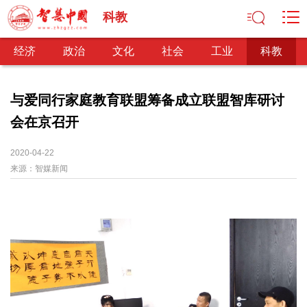
科教
经济
政治
文化
社会
工业
科教
与爱同行家庭教育联盟筹备成立联盟智库研讨
会在京召开
经济
经济观察
产业纵横
区域经济
新锐视点
发展理念
2020-04-22
来源：
经济转型
智媒新闻
供给侧改革
政治
深化改革
依法治国
司法公正
民主政治
观察思考
网文推荐
文化
中华文化
核心价值
文化产业
文化事业
艺术百家