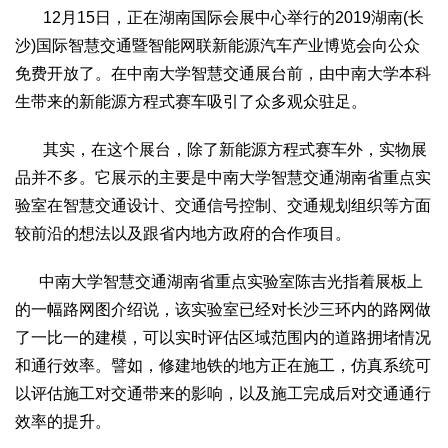
12月15日，正在湖南国际会展中心举行的2019湖南(长
2017
2016
2015
2018
2019
沙)国际智慧交通暨智能网联新能源汽车产业博览会向公众
关于我们
免费开放了。在中南大学智慧交通展台前，由中南大学本科
杂志简介
杂志编委会
组织机构
联系我们
智慧中国动态
生带来的新能源方程式赛车吸引了众多观众驻足。
智慧城市
其实，在这个展台，除了新能源方程式赛车外，实物展
全景中国
智慧旅游
智慧教育
智慧医疗
智慧交通
品并不多。它展示的主要是中南大学智慧交通湖南省重点实
智慧环保
智慧会客厅
县域经济
城乡建设
乡村振兴
验室在智慧交通设计、交通信号控制、交通规划组织等方面
较前沿的想法以及跟省内地方政府的合作项目。
康养
工作动态
康养思语
明星老人
项目介绍
县域经济
中南大学智慧交通湖南省重点实验室陈吉光指着展板上
成果展示
政策发布
视频播报
工程案例
康养智库
的一幅路网图介绍说，该实验室已经对长沙三环内的路网做
合作伙伴
了一比一的建模，可以实时评估区域范围内的道路拥堵情况
和通行效率。譬如，修建地铁的地方正在施工，仿真系统可
以评估施工对交通带来的影响，以及施工完成后对交通通行
效率的提升。