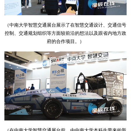
文化观察
智海钩沉
社会
社会治理
社会保障
城乡发展
民生建设
（中南大学智慧交通展台展示了在智慧交通设计、交通信号
控制、交通规划组织等方面较前沿的想法以及跟省内地方政
工业
府的合作项目。）
装备制造
智能制造
制造2025
大国工匠
科教
科技观察
创新前沿
智慧教育
职业教育
三农
智慧农业
智慧乡村
基层之声
国防
国防建设
军民融合
兵器装备
军营风采
国际
中国与世界
国际视点
国际合作
他山之石
（在中南大学智慧交通展台前，由中南大学本科生带来的新