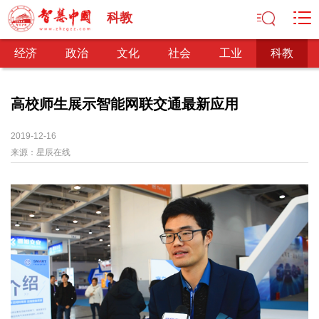
科教
经济
政治
文化
社会
工业
科教
高校师生展示智能网联交通最新应用
经济
2019-12-16
来源：
星辰在线
经济观察
产业纵横
区域经济
新锐视点
发展理念
经济转型
供给侧改革
政治
深化改革
依法治国
司法公正
民主政治
观察思考
网文推荐
文化
中华文化
核心价值
文化产业
文化事业
艺术百家