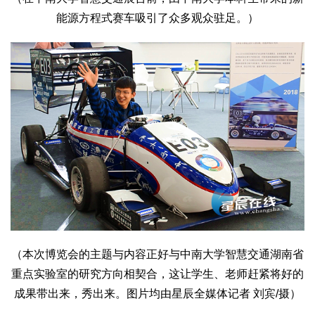
生态
能源方程式赛车吸引了众多观众驻足。）
生态文明
能源资源
环境保护
地方生态
休闲旅游
视频
访谈
动态
地方
京
津
冀
晋
蒙
辽
吉
黑
沪
苏
浙
皖
闽
赣
鲁
豫
鄂
湘
粤
桂
琼
渝
川
黔
滇
藏
陕
甘
青
宁
新
港
澳
台
智库
智库建设
智库专家
智库战略
智库之声
（本次博览会的主题与内容正好与中南大学智慧交通湖南省
信息
重点实验室的研究方向相契合，这让学生、老师赶紧将好的
地方动态
地方强音
成果带出来，秀出来。图片均由星辰全媒体记者 刘宾/摄）
在线期刊