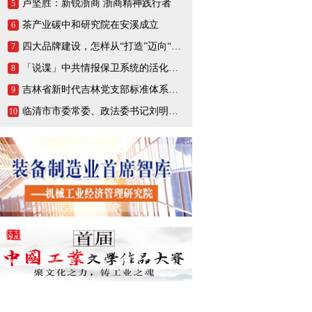
卢坚胜：新锐浙商 浙商精神践行者
5
茶产业碳中和研究院在安溪成立
6
四大品牌建设，怎样从“打造”迈向“打响”
7
「说谍」中共情报保卫系统的活化石，一生战斗在情报战线的陈养山
8
吉林省新时代吉林党支部标准体系（BTX）建设把基层党支部打造成坚强的战斗堡垒
9
临清市市委常委、政法委书记刘明峰领导一行莅临连城智造小镇·烟店轴承产业园调研指导
10