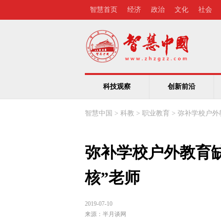
智慧首页
经济
政治
文化
社会
科技观察
创新前沿
智慧中国
>
科教
>
职业教育
>
弥补学校户外
弥补学校户外教育
核”老师
2019-07-10
来源：
半月谈网