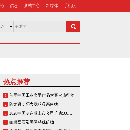
论
信息
县域中心
新媒体
手机版
热点推荐
首届中国工业文学作品大赛火热征稿
1
陈龙狮：怀念我的母亲何妨
2
2020中国制造业上市公司价值500强榜单
3
岫岩陨石及类陨特殊矿物
4