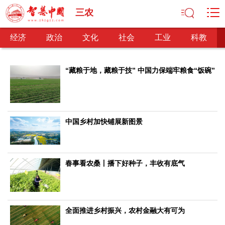
三农
经济
政治
文化
社会
工业
科教
“藏粮于地，藏粮于技” 中国力保端牢粮食“饭碗”
经济
经济观察
产业纵横
区域经济
新锐视点
发展理念
中国乡村加快铺展新图景
经济转型
供给侧改革
政治
深化改革
依法治国
司法公正
民主政治
观察思考
春事看农桑丨播下好种子，丰收有底气
网文推荐
文化
全面推进乡村振兴，农村金融大有可为
中华文化
核心价值
文化产业
文化事业
艺术百家