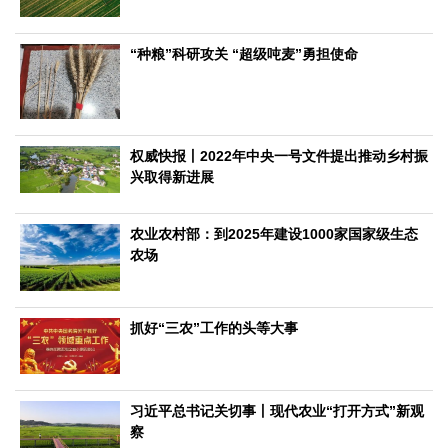
文化观察
智海钩沉
社会
“种粮”科研攻关 “超级吨麦”勇担使命
社会治理
社会保障
城乡发展
民生建设
工业
装备制造
智能制造
制造2025
大国工匠
权威快报丨2022年中央一号文件提出推动乡村振
兴取得新进展
科教
科技观察
创新前沿
智慧教育
职业教育
农业农村部：到2025年建设1000家国家级生态
农场
三农
智慧农业
智慧乡村
基层之声
抓好“三农”工作的头等大事
国防
国防建设
军民融合
兵器装备
军营风采
国际
习近平总书记关切事丨现代农业“打开方式”新观
中国与世界
国际视点
国际合作
他山之石
察