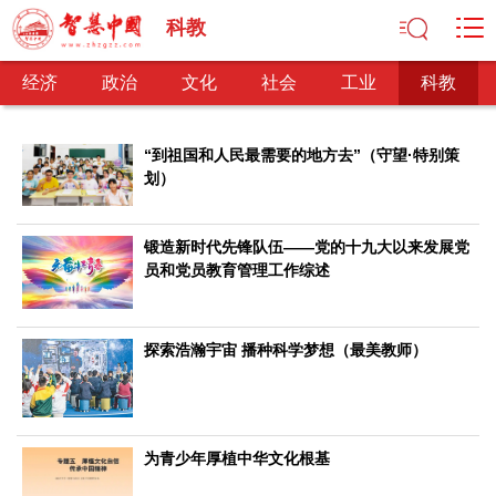
科教
经济
政治
文化
社会
工业
科教
“到祖国和人民最需要的地方去”（守望·特别策
划）
经济
经济观察
产业纵横
区域经济
新锐视点
发展理念
锻造新时代先锋队伍——党的十九大以来发展党
员和党员教育管理工作综述
经济转型
供给侧改革
政治
探索浩瀚宇宙 播种科学梦想（最美教师）
深化改革
依法治国
司法公正
民主政治
观察思考
网文推荐
文化
为青少年厚植中华文化根基
中华文化
核心价值
文化产业
文化事业
艺术百家