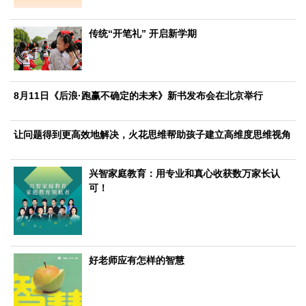
文化观察
智海钩沉
社会
传统“开笔礼” 开启新学期
社会治理
社会保障
城乡发展
民生建设
工业
8月11日《后浪·跑赢不确定的未来》新书发布会在北京举行
装备制造
智能制造
制造2025
大国工匠
科教
让问题得到更高效地解决，火花思维帮助孩子建立高维度思维视角
科技观察
创新前沿
智慧教育
职业教育
兴智家庭教育：用专业和真心收获数万家长认
三农
可！
智慧农业
智慧乡村
基层之声
国防
国防建设
军民融合
兵器装备
军营风采
好老师应有怎样的智慧
国际
中国与世界
国际视点
国际合作
他山之石