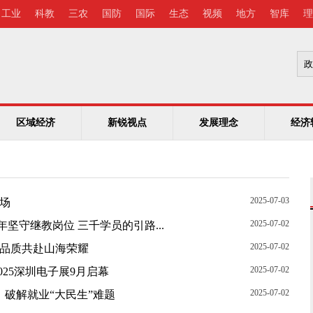
工业
科教
三农
国防
国际
生态
视频
地方
智库
理
区域经济
新锐视点
发展理念
经济
2025-07-03
场
2025-07-02
坚守继教岗位 三千学员的引路...
2025-07-02
军品质共赴山海荣耀
2025-07-02
025深圳电子展9月启幕
2025-07-02
，破解就业“大民生”难题