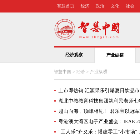
智慧首页
经济
政治
文化
社会
经济观察
产业纵横
智慧中国
>
经济
>
产业纵横
上市即热销 汇源果乐引爆夏日饮品市
湖北中教教育科技集团姚利民老师七年
越山向海，顶峰相见！ 君乐宝以冠
粤港澳大湾区电子产业盛会：IEAE 2
“工人乐”齐义乐：搭建零工“小市场”