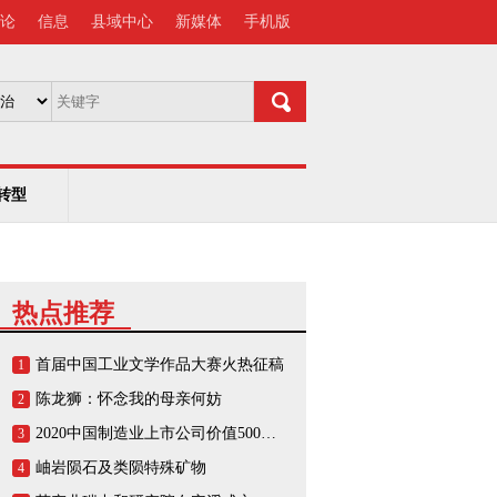
论
信息
县域中心
新媒体
手机版
转型
热点推荐
首届中国工业文学作品大赛火热征稿
1
陈龙狮：怀念我的母亲何妨
2
2020中国制造业上市公司价值500强榜单
3
岫岩陨石及类陨特殊矿物
4