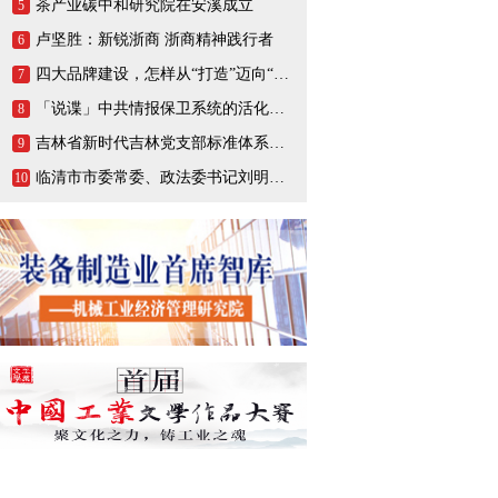
茶产业碳中和研究院在安溪成立
5
卢坚胜：新锐浙商 浙商精神践行者
6
四大品牌建设，怎样从“打造”迈向“打响”
7
「说谍」中共情报保卫系统的活化石，一生战斗在情报战线的陈养山
8
吉林省新时代吉林党支部标准体系（BTX）建设把基层党支部打造成坚强的战斗堡垒
9
临清市市委常委、政法委书记刘明峰领导一行莅临连城智造小镇·烟店轴承产业园调研指导
10